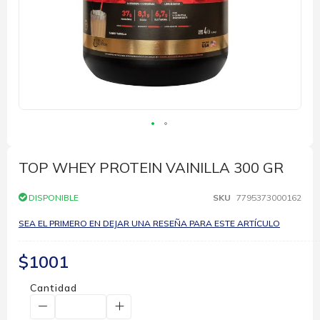
Saltar
al
comienzo
TOP WHEY PROTEIN VAINILLA 300 GR
de
la
DISPONIBLE
SKU
7795373000162
galería
de
SEA EL PRIMERO EN DEJAR UNA RESEÑA PARA ESTE ARTÍCULO
imágenes
$1001
Cantidad