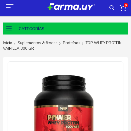
0
CATEGORÍAS
Inicio
Suplementos & fitness
Proteínas
TOP WHEY PROTEIN
VAINILLA 300 GR
Saltar
al
final
de
la
galería
de
imágenes