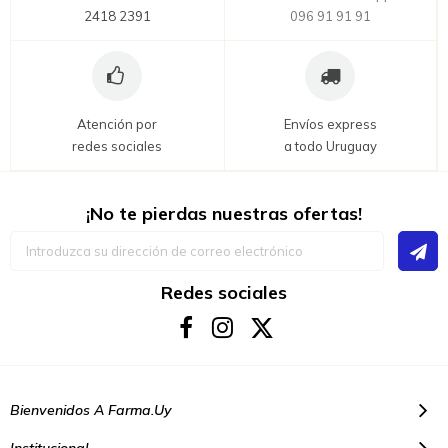
2418 2391
096 91 91 91
Atención por
Envíos express
redes sociales
a todo Uruguay
¡No te pierdas nuestras ofertas!
Inscríbase
a
nuestro
boletín
Redes sociales
de
noticias:
Bienvenidos A Farma.uy