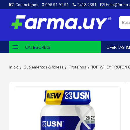
Contactanos
096 91 91 91
2418 2391
hola@farma.
CATEGORÍAS
OFERTAS IM
Inicio
Suplementos & fitness
Proteínas
TOP WHEY PROTEIN 
Saltar
al
final
de
la
galería
de
imágenes