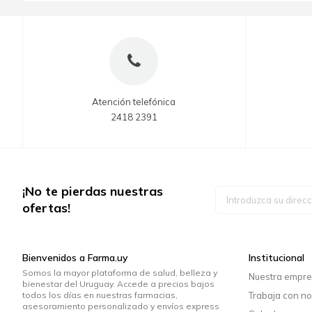
Atención telefónica
2418 2391
¡No te pierdas nuestras
Inscríbase
a
ofertas!
nuestro
boletín
de
noticias:
Bienvenidos a Farma.uy
Institucional
Somos la mayor plataforma de salud, belleza y
Nuestra empr
bienestar del Uruguay. Accede a precios bajos
todos los días en nuestras farmacias,
Trabaja con no
asesoramiento personalizado y envíos express