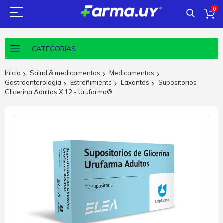
0
CATEGORÍAS
Inicio
Salud & medicamentos
Medicamentos
Gastroenterología
Estreñimiento
Laxantes
Supositorios
Glicerina Adultos X 12 - Urufarma®
Saltar
al
final
de
la
galería
de
imágenes