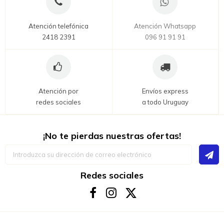
Atención telefónica
Atención Whatsapp
2418 2391
096 91 91 91
Atención por
Envíos express
redes sociales
a todo Uruguay
¡No te pierdas nuestras ofertas!
Inscríbase
a
nuestro
boletín
Redes sociales
de
noticias: