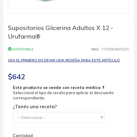
Saltar
al
comienzo
Supositorios Glicerina Adultos X 12 -
de
Urufarma®
la
galería
de
DISPONIBLE
SKU
7730564825025
imágenes
SEA EL PRIMERO EN DEJAR UNA RESEÑA PARA ESTE ARTÍCULO
$642
Este producto se vende con receta médica
💊
Seleccioná el tipo de receta para aplicar el descuento
correspondiente.
¿Tenés una receta?
Cantidad