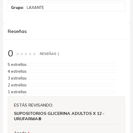
LAXANTE
Reseñas
0
Rating:
0
100
% of
RESEÑAS
5 estrellas
4 estrellas
3 estrellas
2 estrellas
1 estrellas
ESTÁS REVISANDO:
SUPOSITORIOS GLICERINA ADULTOS X 12 -
URUFARMA®
Apodo