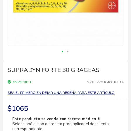
Saltar
al
comienzo
SUPRADYN FORTE 30 GRAGEAS
de
la
DISPONIBLE
SKU
7793640010814
galería
de
SEA EL PRIMERO EN DEJAR UNA RESEÑA PARA ESTE ARTÍCULO
imágenes
$1065
Este producto se vende con receta médica
💊
Seleccioná el tipo de receta para aplicar el descuento
correspondiente.