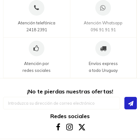
Atención telefónica
Atención Whatsapp
2418 2391
096 91 91 91
Atención por
Envíos express
redes sociales
a todo Uruguay
¡No te pierdas nuestras ofertas!
Inscríbase
a
nuestro
boletín
Redes sociales
de
noticias: