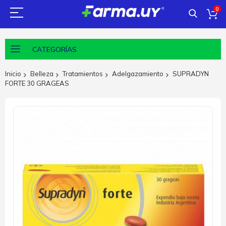
0
CATEGORÍAS
Inicio
Belleza
Tratamientos
Adelgazamiento
SUPRADYN
FORTE 30 GRAGEAS
Saltar
al
final
de
la
galería
de
imágenes