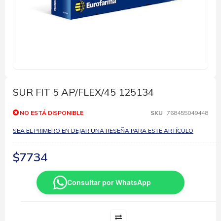
Saltar
al
comienzo
SUR FIT 5 AP/FLEX/45 125134
de
la
NO ESTÁ DISPONIBLE
SKU
768455049448
galería
de
SEA EL PRIMERO EN DEJAR UNA RESEÑA PARA ESTE ARTÍCULO
imágenes
$7734
Consultar por WhatsApp