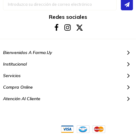
Inscríbase
a
nuestro
boletín
Redes sociales
de
noticias:
Bienvenidos A Farma.uy
Institucional
Servicios
Compra Online
Atención Al Cliente
© Copyright 2021. Todos los derechos reservados | Farmacias Farma
Uy - Montevideo Uruguay