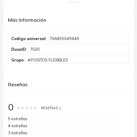
Más Información
Más
768455049448
Información
7500
APOSITOS FLEXIBLES
Reseñas
0
Rating:
0
100
% of
RESEÑAS
5 estrellas
4 estrellas
3 estrellas