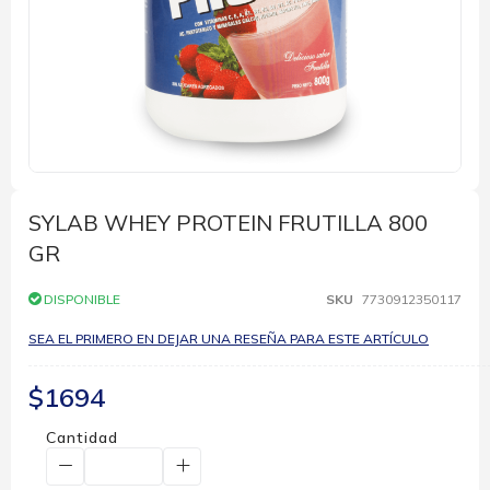
Saltar
al
comienzo
SYLAB WHEY PROTEIN FRUTILLA 800
de
GR
la
galería
de
DISPONIBLE
SKU
7730912350117
imágenes
SEA EL PRIMERO EN DEJAR UNA RESEÑA PARA ESTE ARTÍCULO
$1694
Cantidad