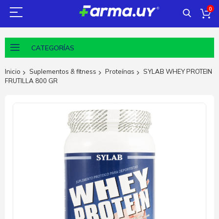
0
CATEGORÍAS
Inicio
Suplementos & fitness
Proteínas
SYLAB WHEY PROTEIN
FRUTILLA 800 GR
Saltar
al
final
de
la
galería
de
imágenes