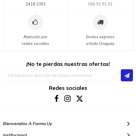
2418 2391
096 91 91 91
Atención por
Envíos express
redes sociales
a todo Uruguay
¡No te pierdas nuestras ofertas!
Inscríbase
a
nuestro
boletín
Redes sociales
de
noticias:
Bienvenidos A Farma.uy
Institucional