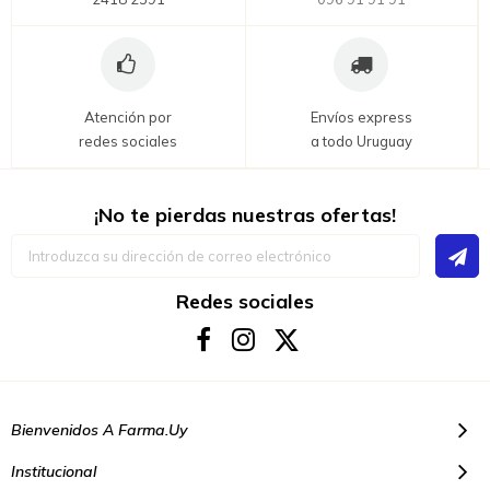
Atención por
Envíos express
redes sociales
a todo Uruguay
¡No te pierdas nuestras ofertas!
Inscríbase
a
nuestro
boletín
Redes sociales
de
noticias:
Bienvenidos A Farma.uy
Institucional