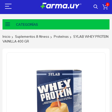
0
CATEGORÍAS
Inicio
Suplementos & fitness
Proteínas
SYLAB WHEY PROTEIN
VAINILLA 400 GR
Saltar
al
final
de
la
galería
de
imágenes