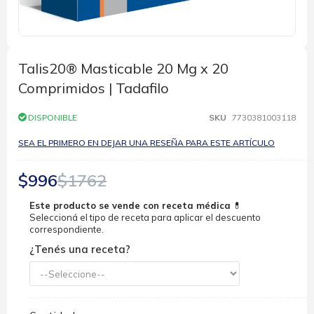
Saltar
al
comienzo
Talis20® Masticable 20 Mg x 20
de
Comprimidos | Tadafilo
la
galería
de
DISPONIBLE
SKU
7730381003118
imágenes
SEA EL PRIMERO EN DEJAR UNA RESEÑA PARA ESTE ARTÍCULO
$996
$1762
Este producto se vende con receta médica
💊
Seleccioná el tipo de receta para aplicar el descuento
correspondiente.
¿Tenés una receta?