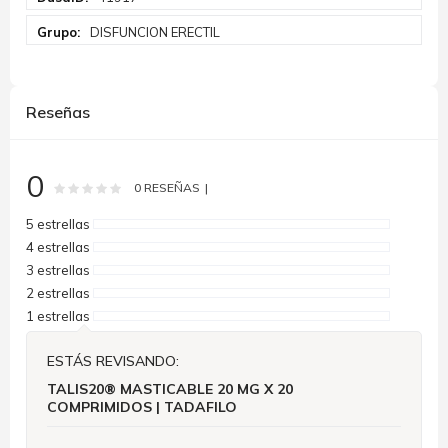
DISFUNCION ERECTIL
Reseñas
0
Rating:
0
100
% of
0
RESEÑAS
5 estrellas
4 estrellas
3 estrellas
2 estrellas
1 estrellas
ESTÁS REVISANDO:
TALIS20® MASTICABLE 20 MG X 20
COMPRIMIDOS | TADAFILO