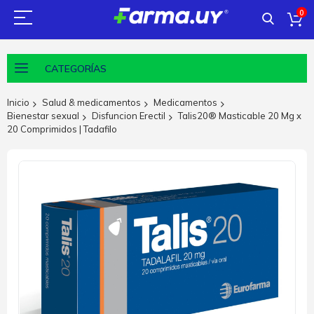
0
CATEGORÍAS
Inicio
Salud & medicamentos
Medicamentos
Bienestar sexual
Disfuncion Erectil
Talis20® Masticable 20 Mg x
20 Comprimidos | Tadafilo
Saltar
al
final
de
la
galería
de
imágenes