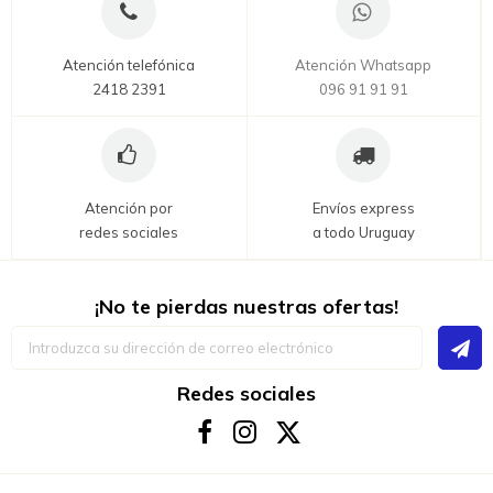
Atención telefónica
Atención Whatsapp
2418 2391
096 91 91 91
Atención por
Envíos express
redes sociales
a todo Uruguay
¡No te pierdas nuestras ofertas!
Inscríbase
a
nuestro
boletín
Redes sociales
de
noticias: