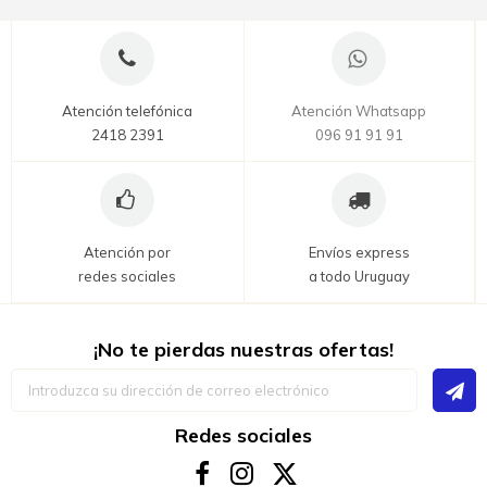
Atención telefónica
Atención Whatsapp
2418 2391
096 91 91 91
Atención por
Envíos express
redes sociales
a todo Uruguay
¡No te pierdas nuestras ofertas!
Inscríbase
a
nuestro
boletín
Redes sociales
de
noticias: