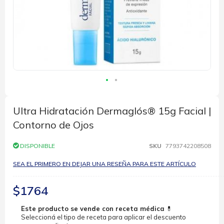
Saltar
al
comienzo
Ultra Hidratación Dermaglós® 15g Facial |
de
Contorno de Ojos
la
galería
de
DISPONIBLE
SKU
7793742208508
imágenes
SEA EL PRIMERO EN DEJAR UNA RESEÑA PARA ESTE ARTÍCULO
$1764
Este producto se vende con receta médica
💊
Seleccioná el tipo de receta para aplicar el descuento