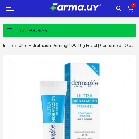
0
CATEGORÍAS
Inicio
Ultra Hidratación Dermaglós® 15g Facial | Contorno de Ojos
Saltar
al
final
de
la
galería
de
imágenes