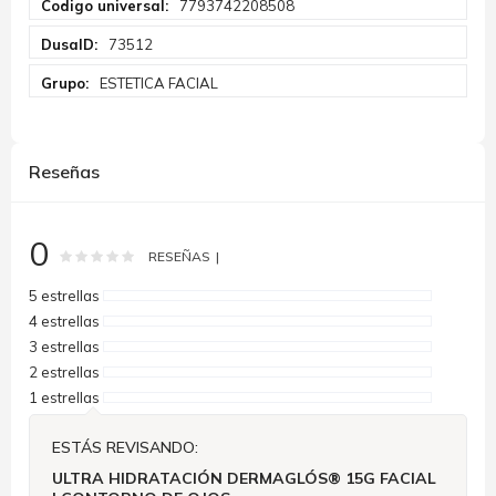
7793742208508
Información
73512
ESTETICA FACIAL
Reseñas
0
Rating:
0
100
% of
RESEÑAS
5 estrellas
4 estrellas
3 estrellas
2 estrellas
1 estrellas
ESTÁS REVISANDO:
ULTRA HIDRATACIÓN DERMAGLÓS® 15G FACIAL