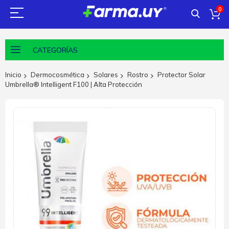
0
CATEGORÍAS
Inicio
Dermocosmética
Solares
Rostro
Protector Solar
Umbrella® Intelligent F100 | Alta Protección
Saltar
al
final
de
la
galería
de
imágenes