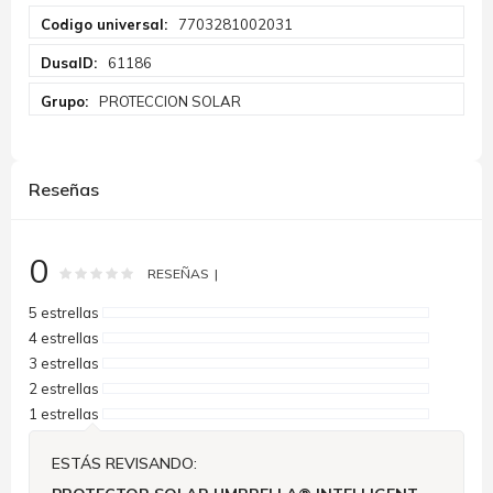
Más
7703281002031
Información
61186
PROTECCION SOLAR
Reseñas
0
Rating:
0
100
% of
RESEÑAS
5 estrellas
4 estrellas
3 estrellas
2 estrellas
1 estrellas
ESTÁS REVISANDO: