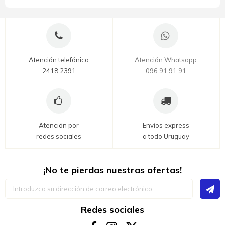
Atención telefónica
Atención Whatsapp
2418 2391
096 91 91 91
Atención por
Envíos express
redes sociales
a todo Uruguay
¡No te pierdas nuestras ofertas!
Inscríbase
a
nuestro
boletín
Redes sociales
de