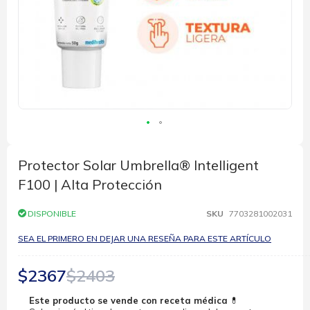
Saltar
al
comienzo
Protector Solar Umbrella® Intelligent
de
F100 | Alta Protección
la
galería
de
DISPONIBLE
SKU
7703281002031
imágenes
SEA EL PRIMERO EN DEJAR UNA RESEÑA PARA ESTE ARTÍCULO
$2367
$2403
Este producto se vende con receta médica
💊