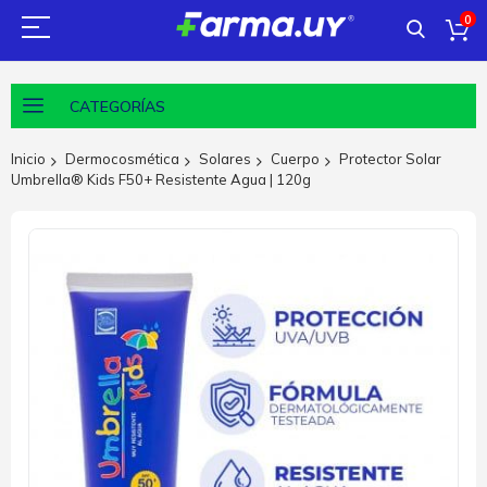
0
CATEGORÍAS
Inicio
Dermocosmética
Solares
Cuerpo
Protector Solar
Umbrella® Kids F50+ Resistente Agua | 120g
Saltar
al
final
de
la
galería
de
imágenes