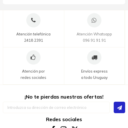
Atención telefónica
Atención Whatsapp
2418 2391
096 91 91 91
Atención por
Envíos express
redes sociales
a todo Uruguay
¡No te pierdas nuestras ofertas!
Inscríbase
a
nuestro
boletín
Redes sociales
de