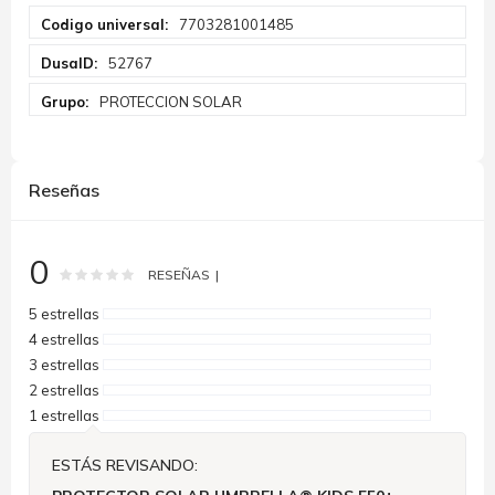
Más
7703281001485
Información
52767
PROTECCION SOLAR
Reseñas
0
Rating:
0
100
% of
RESEÑAS
5 estrellas
4 estrellas
3 estrellas
2 estrellas
1 estrellas
ESTÁS REVISANDO: