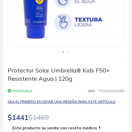
Saltar
al
comienzo
Protector Solar Umbrella® Kids F50+
de
Resistente Agua | 120g
la
galería
de
DISPONIBLE
SKU
7703281001485
imágenes
SEA EL PRIMERO EN DEJAR UNA RESEÑA PARA ESTE ARTÍCULO
$1441
$1469
Este producto se vende con receta médica
💊