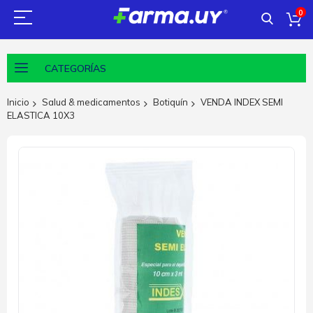
0
CATEGORÍAS
Inicio
Salud & medicamentos
Botiquín
VENDA INDEX SEMI
ELASTICA 10X3
Saltar
al
final
de
la
galería
de
imágenes