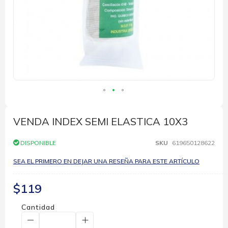
Saltar
al
comienzo
VENDA INDEX SEMI ELASTICA 10X3
de
la
DISPONIBLE
SKU
619650128622
galería
de
SEA EL PRIMERO EN DEJAR UNA RESEÑA PARA ESTE ARTÍCULO
imágenes
$119
Cantidad