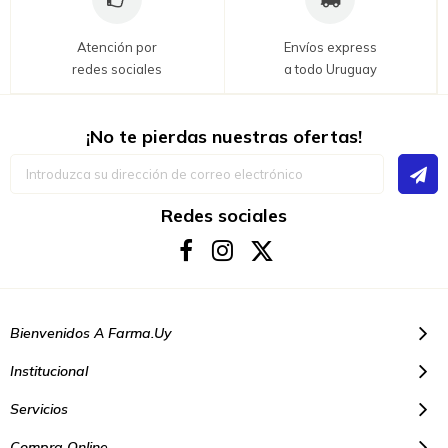
Atención por
Envíos express
redes sociales
a todo Uruguay
¡No te pierdas nuestras ofertas!
Inscríbase
a
nuestro
boletín
Redes sociales
de
noticias:
Bienvenidos A Farma.uy
Institucional
Servicios
Compra Online