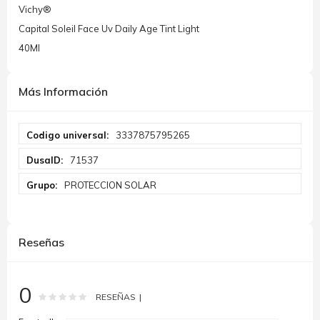
Vichy®
Capital Soleil Face Uv Daily Age Tint Light
40Ml
Más Información
Más
3337875795265
Información
71537
PROTECCION SOLAR
Reseñas
0
Rating:
0
100
% of
RESEÑAS