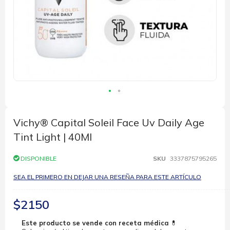
Saltar
al
comienzo
Vichy® Capital Soleil Face Uv Daily Age
de
Tint Light | 40Ml
la
galería
de
DISPONIBLE
SKU
3337875795265
imágenes
SEA EL PRIMERO EN DEJAR UNA RESEÑA PARA ESTE ARTÍCULO
$2150
Este producto se vende con receta médica
💊