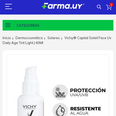
0
CATEGORÍAS
Inicio
Dermocosmética
Solares
Vichy® Capital Soleil Face Uv
Daily Age Tint Light | 40Ml
Saltar
al
final
de
la
galería
de
imágenes