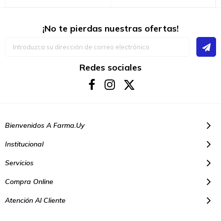
¡No te pierdas nuestras ofertas!
Inscríbase
a
nuestro
boletín
Redes sociales
de
noticias:
Bienvenidos A Farma.uy
Institucional
Servicios
Compra Online
Atención Al Cliente