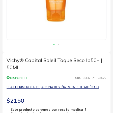
Saltar
al
comienzo
Vichy® Capital Soleil Toque Seco Ip50+ |
de
50Ml
la
galería
de
DISPONIBLE
SKU
3337871323622
imágenes
SEA EL PRIMERO EN DEJAR UNA RESEÑA PARA ESTE ARTÍCULO
$2150
Este producto se vende con receta médica
💊