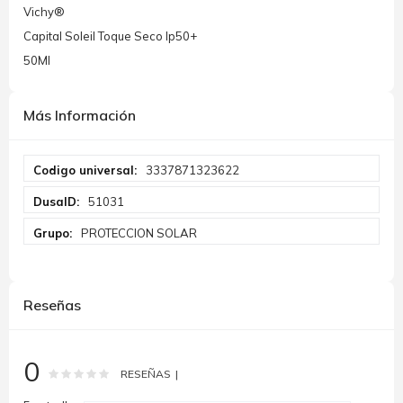
Vichy®
Capital Soleil Toque Seco Ip50+
50Ml
Más Información
Más
3337871323622
Información
51031
PROTECCION SOLAR
Reseñas
0
Rating:
0
100
% of
RESEÑAS