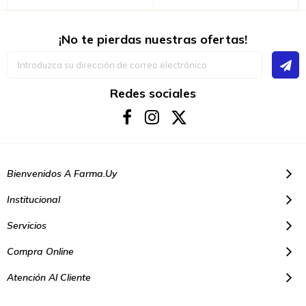
¡No te pierdas nuestras ofertas!
Inscríbase
a
nuestro
boletín
Redes sociales
de
noticias:
Bienvenidos A Farma.uy
Institucional
Servicios
Compra Online
Atención Al Cliente