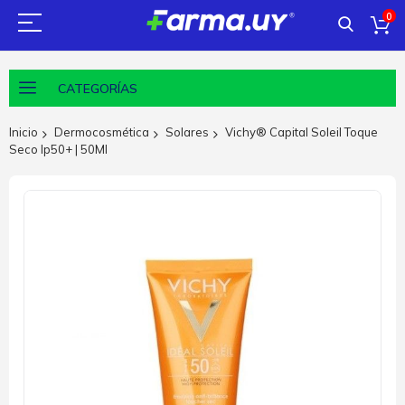
0
CATEGORÍAS
Inicio
Dermocosmética
Solares
Vichy® Capital Soleil Toque
Seco Ip50+ | 50Ml
Saltar
al
final
de
la
galería
de
imágenes