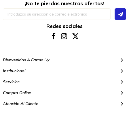
¡No te pierdas nuestras ofertas!
Inscríbase
a
nuestro
boletín
Redes sociales
de
noticias:
Bienvenidos A Farma.uy
Institucional
Servicios
Compra Online
Atención Al Cliente
© Copyright 2021. Todos los derechos reservados | Farmacias Farma
Uy - Montevideo Uruguay