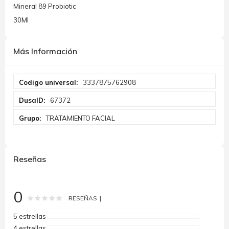
Mineral 89 Probiotic
30Ml
Más Información
Más
3337875762908
Información
67372
TRATAMIENTO FACIAL
Reseñas
0
Rating:
0
100
% of
RESEÑAS
5 estrellas
4 estrellas