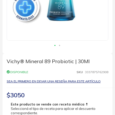
Saltar
al
comienzo
Vichy® Mineral 89 Probiotic | 30Ml
de
la
DISPONIBLE
SKU
3337875762908
galería
de
SEA EL PRIMERO EN DEJAR UNA RESEÑA PARA ESTE ARTÍCULO
imágenes
$3050
Este producto se vende con receta médica
💊
Seleccioná el tipo de receta para aplicar el descuento
correspondiente.