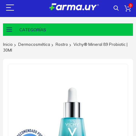
0
CATEGORÍAS
Inicio
Dermocosmética
Rostro
Vichy® Mineral 89 Probiotic |
30Ml
Saltar
al
final
de
la
galería
de
imágenes