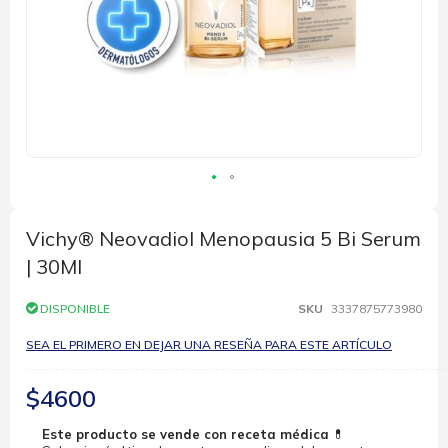
Saltar
al
comienzo
Vichy® Neovadiol Menopausia 5 Bi Serum
de
| 30Ml
la
galería
de
DISPONIBLE
SKU
3337875773980
imágenes
SEA EL PRIMERO EN DEJAR UNA RESEÑA PARA ESTE ARTÍCULO
$4600
Este producto se vende con receta médica
💊