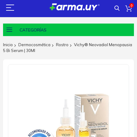
0
CATEGORÍAS
Inicio
Dermocosmética
Rostro
Vichy® Neovadiol Menopausia
5 Bi Serum | 30Ml
Saltar
al
final
de
la
galería
de
imágenes