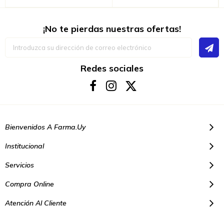
¡No te pierdas nuestras ofertas!
Inscríbase
a
nuestro
boletín
Redes sociales
de
noticias:
Bienvenidos A Farma.uy
Institucional
Servicios
Compra Online
Atención Al Cliente