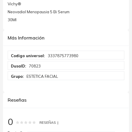
Vichy®
Neovadiol Menopausia 5 Bi Serum
30Ml
Más Información
Más
3337875773980
Información
70823
ESTETICA FACIAL
Reseñas
0
Rating:
0
100
% of
RESEÑAS