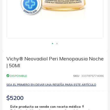
Saltar
al
comienzo
Vichy® Neovadiol Peri Menopausia Noche
de
| 50Ml
la
galería
de
DISPONIBLE
SKU
3337875774086
imágenes
SEA EL PRIMERO EN DEJAR UNA RESEÑA PARA ESTE ARTÍCULO
$5200
Este producto se vende con receta médica
💊