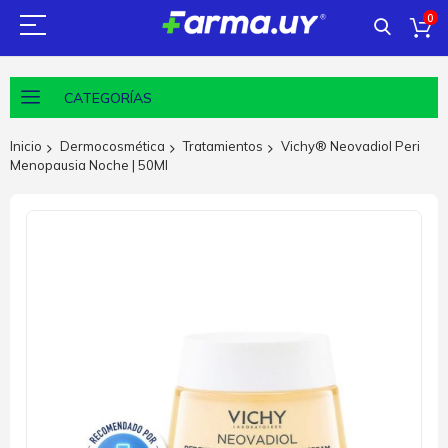
0
CATEGORÍAS
Inicio
Dermocosmética
Tratamientos
Vichy® Neovadiol Peri
Menopausia Noche | 50Ml
Saltar
al
final
de
la
galería
de
imágenes