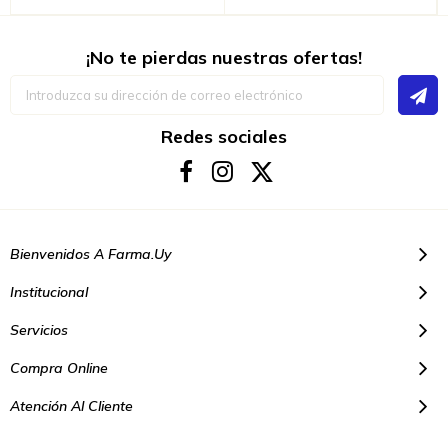
¡No te pierdas nuestras ofertas!
Inscríbase
a
nuestro
boletín
Redes sociales
de
noticias:
Bienvenidos A Farma.uy
Institucional
Servicios
Compra Online
Atención Al Cliente