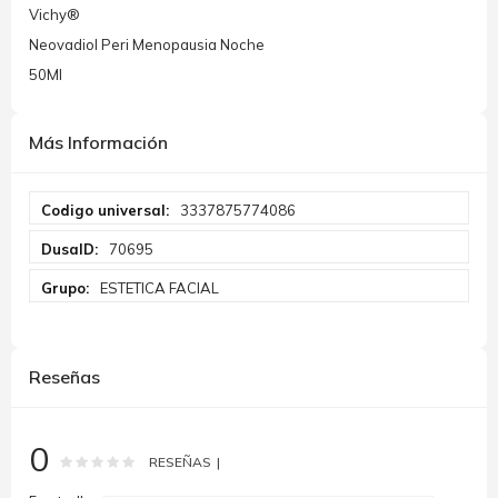
Vichy®
Neovadiol Peri Menopausia Noche
50Ml
Más Información
Más
3337875774086
Información
70695
ESTETICA FACIAL
Reseñas
0
Rating:
0
100
% of
RESEÑAS