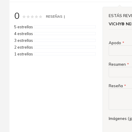
0
ESTÁS REV
Rating:
0
100
% of
RESEÑAS
VICHY® NE
5 estrellas
4 estrellas
3 estrellas
Apodo
2 estrellas
1 estrellas
Resumen
Reseña
Imágenes (jp