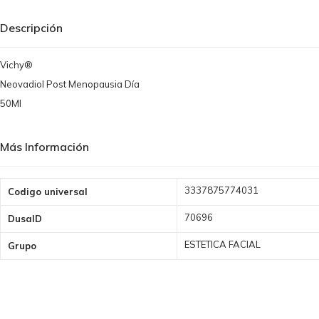
Descripción
Vichy®
Neovadiol Post Menopausia Día
50Ml
Más Información
Más
3337875774031
Codigo universal
Información
70696
DusaID
ESTETICA FACIAL
Grupo