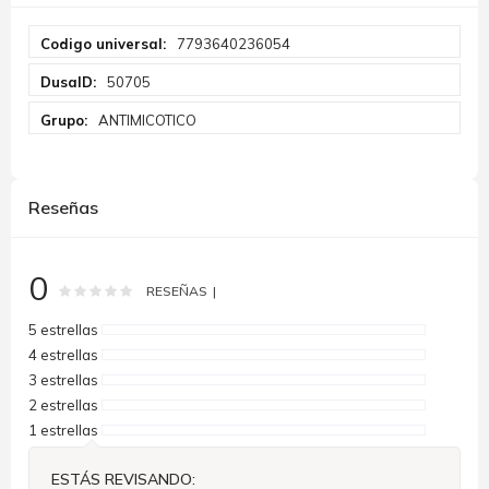
Más
7793640236054
Información
50705
ANTIMICOTICO
Reseñas
0
Rating:
0
100
% of
RESEÑAS
5 estrellas
4 estrellas
3 estrellas
2 estrellas
1 estrellas
ESTÁS REVISANDO: