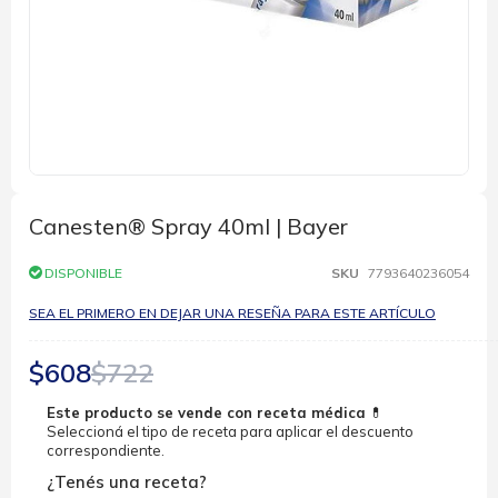
Saltar
al
comienzo
Canesten® Spray 40ml | Bayer
de
la
DISPONIBLE
SKU
7793640236054
galería
de
SEA EL PRIMERO EN DEJAR UNA RESEÑA PARA ESTE ARTÍCULO
imágenes
$608
$722
Este producto se vende con receta médica
💊
Seleccioná el tipo de receta para aplicar el descuento
correspondiente.
¿Tenés una receta?