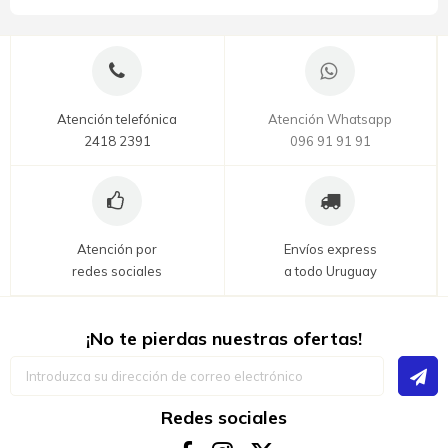
Atención telefónica
Atención Whatsapp
2418 2391
096 91 91 91
Atención por
Envíos express
redes sociales
a todo Uruguay
¡No te pierdas nuestras ofertas!
Inscríbase
a
nuestro
boletín
Redes sociales
de