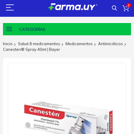
0
CATEGORÍAS
Inicio
Salud & medicamentos
Medicamentos
Antimicóticos
Canesten® Spray 40ml | Bayer
Saltar
al
final
de
la
galería
de
imágenes