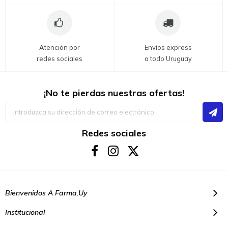
Atención por
Envíos express
redes sociales
a todo Uruguay
¡No te pierdas nuestras ofertas!
Inscríbase
a
nuestro
boletín
Redes sociales
de
noticias:
Bienvenidos A Farma.uy
Institucional