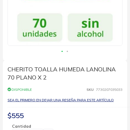
Saltar
al
comienzo
CHERITO TOALLA HUMEDA LANOLINA
de
70 PLANO X 2
la
galería
de
DISPONIBLE
SKU
7730207035033
imágenes
SEA EL PRIMERO EN DEJAR UNA RESEÑA PARA ESTE ARTÍCULO
$555
Cantidad