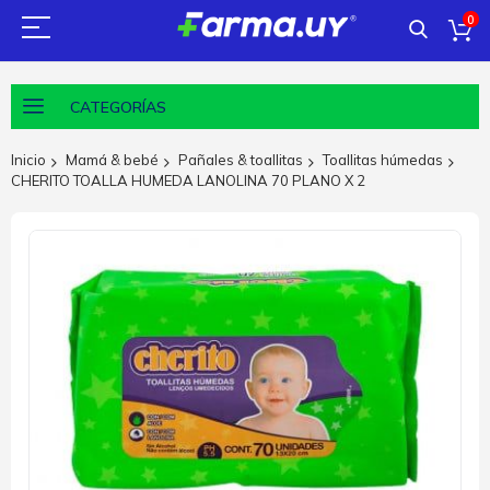
0
CATEGORÍAS
Inicio
Mamá & bebé
Pañales & toallitas
Toallitas húmedas
CHERITO TOALLA HUMEDA LANOLINA 70 PLANO X 2
Saltar
al
final
de
la
galería
de
imágenes