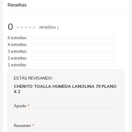
Reseñas
0
Rating:
0
100
% of
RESEÑAS
5 estrellas
4 estrellas
3 estrellas
2 estrellas
1 estrellas
ESTÁS REVISANDO:
CHERITO TOALLA HUMEDA LANOLINA 70 PLANO
X 2
Apodo
Resumen