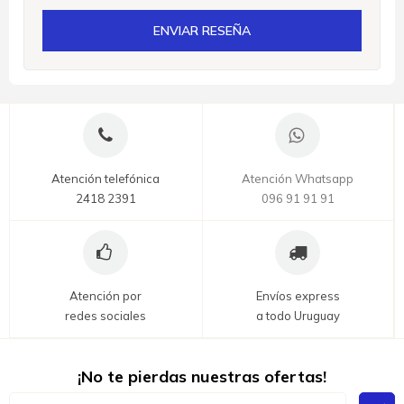
ENVIAR RESEÑA
Atención telefónica
Atención Whatsapp
2418 2391
096 91 91 91
Atención por
Envíos express
redes sociales
a todo Uruguay
¡No te pierdas nuestras ofertas!
Inscríbase