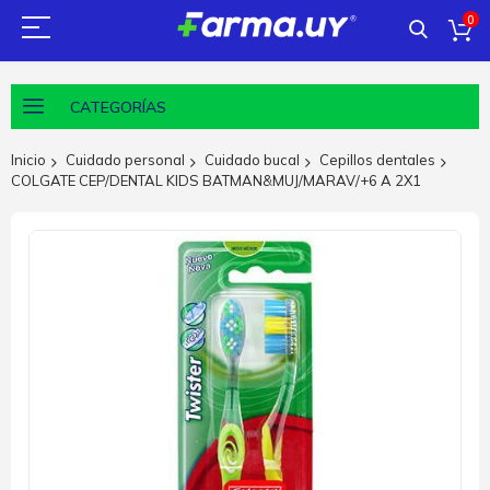
0
CATEGORÍAS
Inicio
Cuidado personal
Cuidado bucal
Cepillos dentales
COLGATE CEP/DENTAL KIDS BATMAN&MUJ/MARAV/+6 A 2X1
Saltar
al
final
de
la
galería
de
imágenes