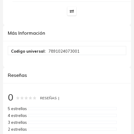
Más Información
Más
7891024073001
Información
Reseñas
0
Rating:
0
100
% of
RESEÑAS
5 estrellas
4 estrellas
3 estrellas
2 estrellas