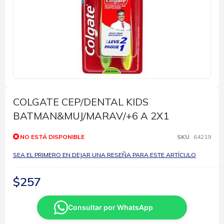
Saltar
al
comienzo
COLGATE CEP/DENTAL KIDS
de
BATMAN&MUJ/MARAV/+6 A 2X1
la
galería
de
NO ESTÁ DISPONIBLE
SKU
64219
imágenes
SEA EL PRIMERO EN DEJAR UNA RESEÑA PARA ESTE ARTÍCULO
$257
Consultar por WhatsApp