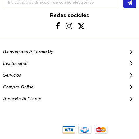
a
nuestro
boletín
Redes sociales
de
noticias:
Bienvenidos A Farma.uy
Institucional
Servicios
Compra Online
Atención Al Cliente
© Copyright 2021. Todos los derechos reservados | Farmacias Farma
Uy - Montevideo Uruguay