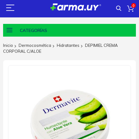
0
CATEGORÍAS
Inicio
Dermocosmética
Hidratantes
DEPIMIEL CREMA
CORPORAL C/ALOE
Saltar
al
final
de
la
galería
de
imágenes