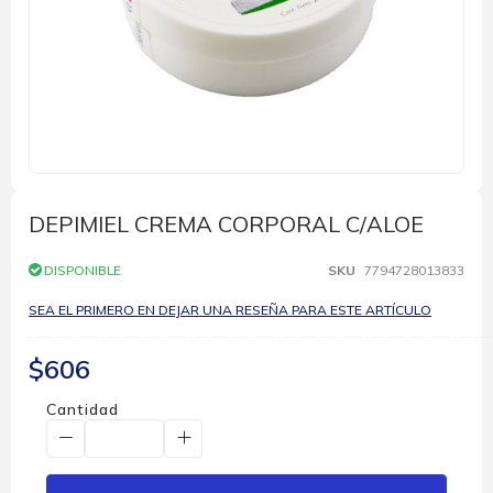
Saltar
al
comienzo
DEPIMIEL CREMA CORPORAL C/ALOE
de
la
DISPONIBLE
SKU
7794728013833
galería
de
SEA EL PRIMERO EN DEJAR UNA RESEÑA PARA ESTE ARTÍCULO
imágenes
$606
Cantidad