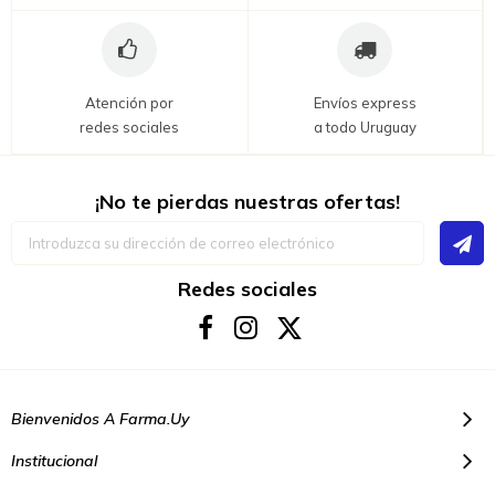
Atención por
Envíos express
redes sociales
a todo Uruguay
¡No te pierdas nuestras ofertas!
Inscríbase
a
nuestro
boletín
Redes sociales
de
noticias:
Bienvenidos A Farma.uy
Institucional