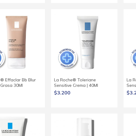
® Effaclar Bb Blur
La Roche® Toleriane
La R
l Grasa 30Ml
Sensitive Crema | 40Ml
Sensi
$3.200
$3.