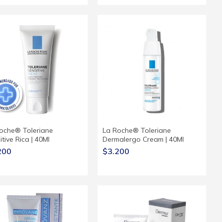
oche® Toleriane
La Roche® Toleriane
tive Rica | 40Ml
Dermalergo Cream | 40Ml
200
$3.200