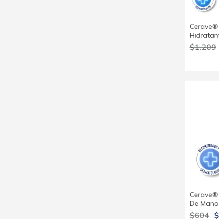
Cerave® 
Hidratan
$1.209
Cerave®
De Manos
$604
$