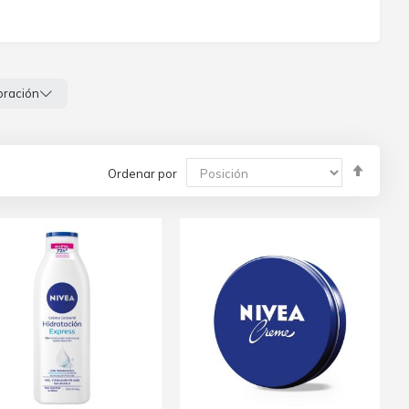
oración
Fijar
Ordenar por
Direcc
Desce