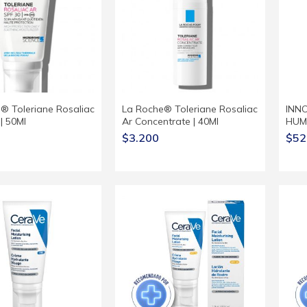
® Toleriane Rosaliac
La Roche® Toleriane Rosaliac
INN
| 50Ml
Ar Concentrate | 40Ml
HUM
$3.200
$52