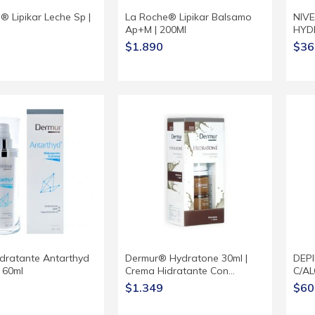
® Lipikar Leche Sp |
La Roche® Lipikar Balsamo
NIV
Ap+M | 200Ml
HYD
$1.890
$36
dratante Antarthyd
Dermur® Hydratone 30ml |
DEP
 60ml
Crema Hidratante Con…
C/A
$1.349
$60