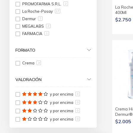
PROMOFARMA S.R.L.
2
La Roche
La Roche-Posay
17
400Ml
Dermur
$2.750
7
MEGALABS
2
FARMACIA
1
CeraVe
10
Vichy
19
FORMATO
Quasar Nutrition
1
Crema
3
VALORACIÓN
y por encima
0
y por encima
0
Crema Hi
y por encima
0
Dermur®
y por encima
0
$2.005