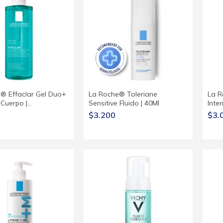
® Effaclar Gel Duo+
La Roche® Toleriane
La R
 Cuerpo |…
Sensitive Fluido | 40Ml
Inte
$3.200
$3.