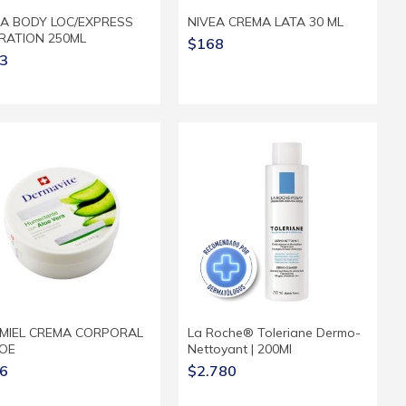
EA BODY LOC/EXPRESS
NIVEA CREMA LATA 30 ML
RATION 250ML
$168
3
IMIEL CREMA CORPORAL
La Roche® Toleriane Dermo-
LOE
Nettoyant | 200Ml
6
$2.780