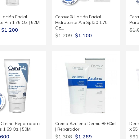
Loción Facial
Cerave® Loción Facial
Cera
te Pm 1.75 Oz | 52Ml
Hidratante Am Spf30 1.75
Para
Oz…
$1.200
$1.
$1.209
$1.100
 Crema Reparadora
Crema Azuleno Dermur® 60ml
Derm
 1.69 Oz | 50Ml
| Reparador
x 55
600
$1.308
$1.289
$91