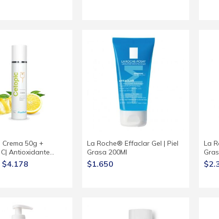
 Crema 50g +
La Roche® Effaclar Gel | Piel
La R
 C| Antioxidante…
Grasa 200Ml
Gras
$4.178
$1.650
$2.