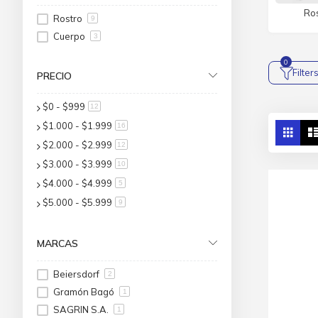
Ro
Rostro
9
Cuerpo
3
Filter
PRECIO
$0
-
$999
artículo
12
Ver
$1.000
-
$1.999
artículo
16
Parri
co
$2.000
-
$2.999
artículo
12
$3.000
-
$3.999
artículo
10
$4.000
-
$4.999
artículo
5
$5.000
-
$5.999
artículo
9
MARCAS
Beiersdorf
2
Gramón Bagó
1
SAGRIN S.A.
1