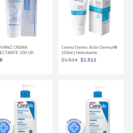
OVANZ CREMA
Crema Dermo Activ Dermur®
ECTANTE 100 GR
150ml | Hidratante…
6
$1.534
$1.511