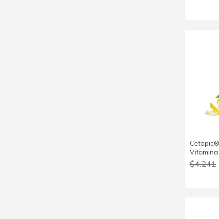
Cetopic®
Vitamina
$4.241