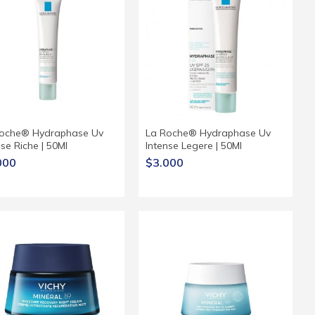
oche® Hydraphase Uv
La Roche® Hydraphase Uv
nse Riche | 50Ml
Intense Legere | 50Ml
000
$3.000