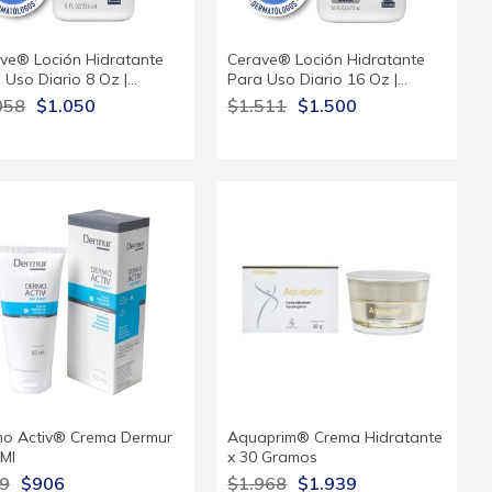
ve® Loción Hidratante
Cerave® Loción Hidratante
 Uso Diario 8 Oz |…
Para Uso Diario 16 Oz |…
058
$1.050
$1.511
$1.500
o Activ® Crema Dermur
Aquaprim® Crema Hidratante
 Ml
x 30 Gramos
9
$906
$1.968
$1.939