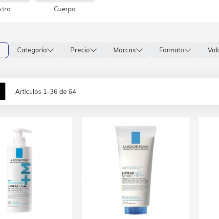
stro
Cuerpo
s
Categoría
Precio
Marcas
Formato
Val
lla
Lista
Artículos
1
-
36
de
64
mo