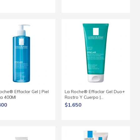
oche® Effaclar Gel | Piel
La Roche® Effaclar Gel Duo+
a 400Ml
Rostro Y Cuerpo |…
300
$1.650