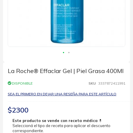
Saltar
al
comienzo
La Roche® Effaclar Gel | Piel Grasa 400Ml
de
la
DISPONIBLE
SKU
3337872411991
galería
de
SEA EL PRIMERO EN DEJAR UNA RESEÑA PARA ESTE ARTÍCULO
imágenes
$2300
Este producto se vende con receta médica
💊
Seleccioná el tipo de receta para aplicar el descuento
correspondiente.