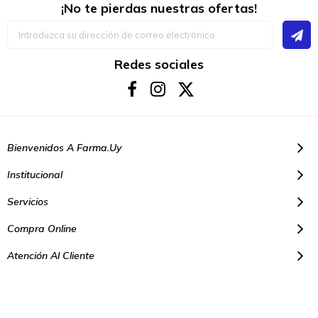
¡No te pierdas nuestras ofertas!
Inscríbase
a
nuestro
boletín
Redes sociales
de
noticias:
Bienvenidos A Farma.uy
Institucional
Servicios
Compra Online
Atención Al Cliente
© Copyright 2021. Todos los derechos reservados | Farmacias Farma
Uy - Montevideo Uruguay