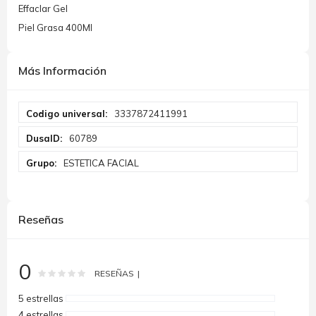
Effaclar Gel
Piel Grasa 400Ml
Más Información
Más
3337872411991
Información
60789
ESTETICA FACIAL
Reseñas
0
Rating:
0
100
% of
RESEÑAS
5 estrellas
4 estrellas