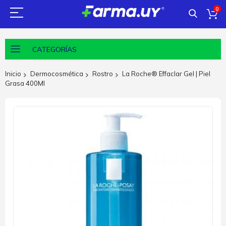
0
CATEGORÍAS
Inicio
Dermocosmética
Rostro
La Roche® Effaclar Gel | Piel
Grasa 400Ml
Saltar
al
final
de
la
galería
de
imágenes