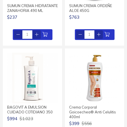
SUMUN CREMA HIDRATANTE
SUMUN CREMA ORDEÑE
ZANAHORIA 490 ML
ALOE 450G
$237
$763
BAGOVIT A EMULSION
Crema Corporal
CUIDADO COTIDIANO 350
Goicoechea® Anti Celulitis
400ml
$994
$1.023
$399
$556