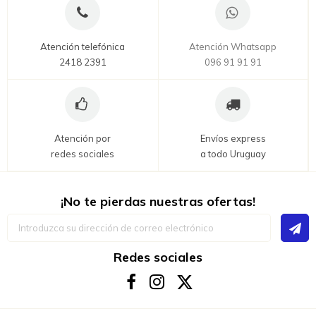
Atención telefónica
Atención Whatsapp
2418 2391
096 91 91 91
Atención por
Envíos express
redes sociales
a todo Uruguay
¡No te pierdas nuestras ofertas!
Inscríbase
a
nuestro
boletín
Redes sociales
de
noticias: