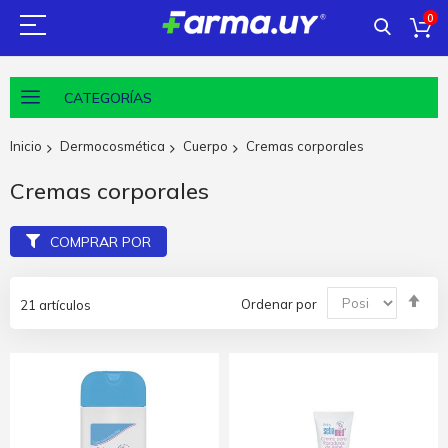
0
CATEGORÍAS
Inicio
Dermocosmética
Cuerpo
Cremas corporales
Cremas corporales
COMPRAR POR
Fija
Ordenar por
21
artículos
Dir
De