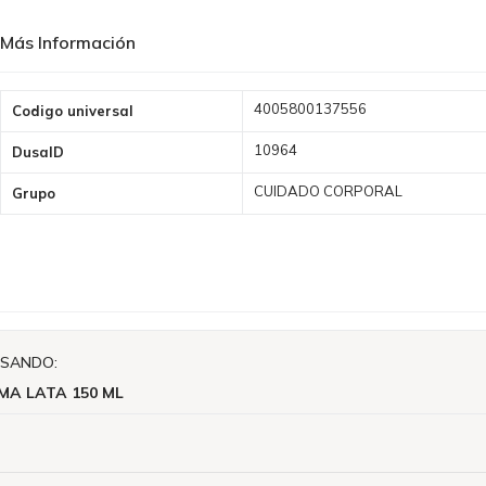
Más Información
Más
4005800137556
Codigo universal
Información
10964
DusaID
CUIDADO CORPORAL
Grupo
ISANDO:
MA LATA 150 ML