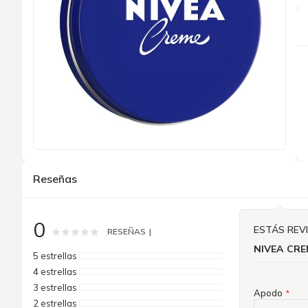
Saltar
al
Reseñas
comienzo
de
la
galería
0
de
ESTÁS REV
Rating:
0
100
% of
RESEÑAS
imágenes
NIVEA CRE
5 estrellas
4 estrellas
3 estrellas
Apodo
2 estrellas