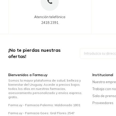
Atención telefónica
2418 2391
¡No te pierdas nuestras
Inscríbase
a
ofertas!
nuestro
boletín
de
noticias:
Bienvenidos a Farma.uy
Institucional
Somos la mayor plataforma de salud, belleza y
Nuestra empr
bienestar del Uruguay. Accede a precios bajos
todos los días en nuestras farmacias,
Trabaja con no
asesoramiento personalizado y envíos express
Sala de prens
gratis.
Proveedores
Farma.uy - Farmacia Palermo: Maldonado 1801
Farma.uy - Farmacia Goes: Gral Flores 2547