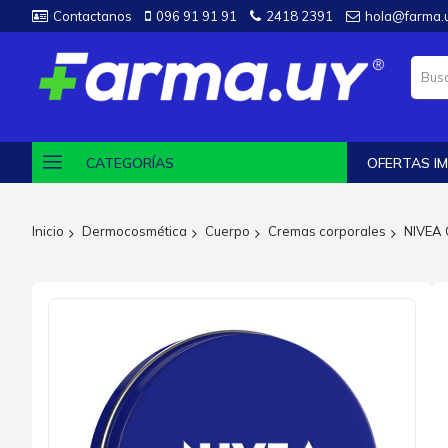
Contactanos
096 91 91 91
2418 2391
hola@farma.
CATEGORÍAS
OFERTAS IM
Inicio
Dermocosmética
Cuerpo
Cremas corporales
NIVEA
Saltar
al
final
de
la
galería
de
imágenes