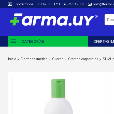
Contactanos
096 91 91 91
2418 2391
hola@farma.
CATEGORÍAS
OFERTAS IM
Inicio
Dermocosmética
Cuerpo
Cremas corporales
SUMUN
Saltar
al
final
de
la
galería
de
imágenes