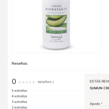
Saltar
al
Reseñas
comienzo
de
la
galería
0
de
ESTÁS REV
Rating:
0
100
% of
RESEÑAS
imágenes
SUMUN CR
5 estrellas
4 estrellas
3 estrellas
Apodo
2 estrellas