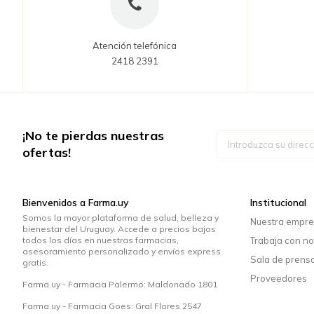
Atención telefónica
2418 2391
¡No te pierdas nuestras
Inscríbase
a
ofertas!
nuestro
boletín
de
noticias:
Bienvenidos a Farma.uy
Institucional
Somos la mayor plataforma de salud, belleza y
Nuestra empr
bienestar del Uruguay. Accede a precios bajos
todos los días en nuestras farmacias,
Trabaja con no
asesoramiento personalizado y envíos express
Sala de prens
gratis.
Proveedores
Farma.uy - Farmacia Palermo: Maldonado 1801
Farma.uy - Farmacia Goes: Gral Flores 2547