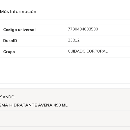
Más Información
Más
7730404003590
Codigo universal
Información
23812
DusaID
CUIDADO CORPORAL
Grupo
ISANDO:
EMA HIDRATANTE AVENA 490 ML