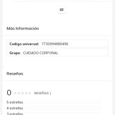
Más Información
Más
7730994880496
Información
CUIDADO CORPORAL
Reseñas
0
Rating:
0
100
% of
RESEÑAS
5 estrellas
4 estrellas
3 estrellas