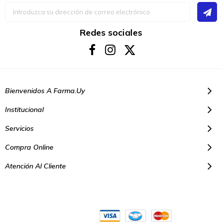
Inscríbase
a
nuestro
boletín
Redes sociales
de
noticias:
Bienvenidos A Farma.uy
Institucional
Servicios
Compra Online
Atención Al Cliente
© Copyright 2021. Todos los derechos reservados | Farmacias Farma
Uy - Montevideo Uruguay