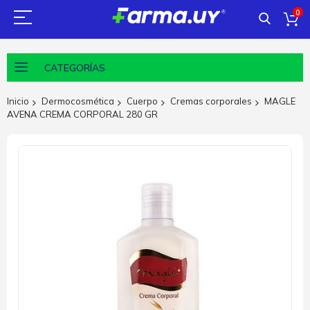
0
CATEGORÍAS
Inicio
Dermocosmética
Cuerpo
Cremas corporales
MAGLE
AVENA CREMA CORPORAL 280 GR
Saltar
al
final
de
la
galería
de
imágenes