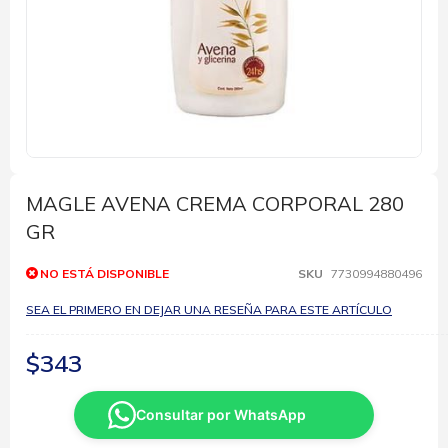
Saltar
al
comienzo
MAGLE AVENA CREMA CORPORAL 280
de
GR
la
galería
de
NO ESTÁ DISPONIBLE
SKU
7730994880496
imágenes
SEA EL PRIMERO EN DEJAR UNA RESEÑA PARA ESTE ARTÍCULO
$343
Consultar por WhatsApp