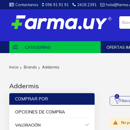
Contactanos
096 91 91 91
2418 2391
hola@farma.
CATEGORÍAS
OFERTAS IM
Inicio
Brands
Addermis
Addermis
COMPRAR POR
Filter
OPCIONES DE COMPRA
No p
VALORACIÓN