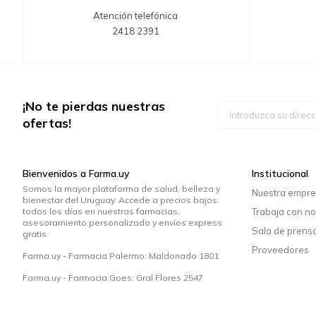
Atención telefónica
2418 2391
¡No te pierdas nuestras
Inscríbase
a
ofertas!
nuestro
boletín
de
noticias:
Bienvenidos a Farma.uy
Institucional
Somos la mayor plataforma de salud, belleza y
Nuestra empr
bienestar del Uruguay. Accede a precios bajos
todos los días en nuestras farmacias,
Trabaja con no
asesoramiento personalizado y envíos express
Sala de prens
gratis.
Proveedores
Farma.uy - Farmacia Palermo: Maldonado 1801
Farma.uy - Farmacia Goes: Gral Flores 2547