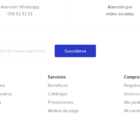
Atención Whatsapp
Atención por
096 91 91 91
redes sociales
Suscribirse
Servicios
Compra 
esa
Beneficios
Registr
sotros
Catálogos
Inicia s
a
Promociones
Mis ped
Medios de pago
Mi carrit