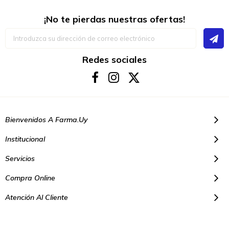
¡No te pierdas nuestras ofertas!
Inscríbase
a
nuestro
boletín
Redes sociales
de
noticias:
Bienvenidos A Farma.uy
Institucional
Servicios
Compra Online
Atención Al Cliente
© Copyright 2021. Todos los derechos reservados | Farmacias Farma