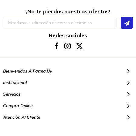
¡No te pierdas nuestras ofertas!
Inscríbase
a
nuestro
boletín
Redes sociales
de
noticias:
Bienvenidos A Farma.uy
Institucional
Servicios
Compra Online
Atención Al Cliente
© Copyright 2021. Todos los derechos reservados | Farmacias Farma