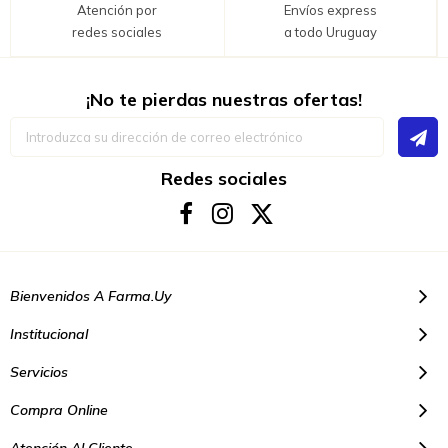
Atención por
Envíos express
redes sociales
a todo Uruguay
¡No te pierdas nuestras ofertas!
Inscríbase
a
nuestro
boletín
Redes sociales
de
noticias:
Bienvenidos A Farma.uy
Institucional
Servicios
Compra Online